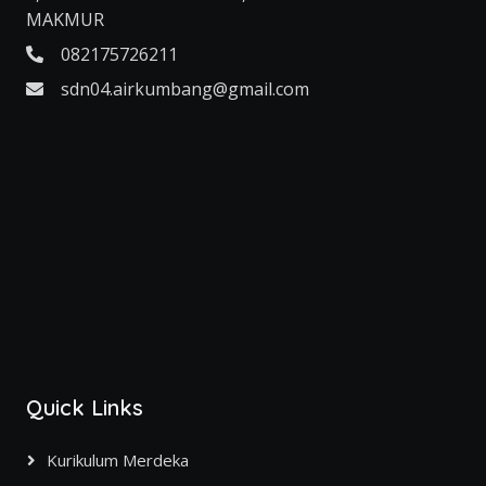
MAKMUR
082175726211
sdn04.airkumbang@gmail.com
Quick Links
Kurikulum Merdeka